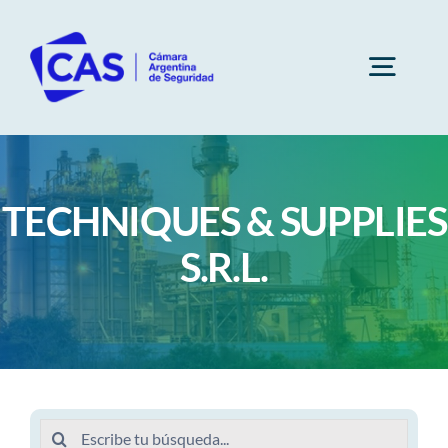
Saltar
al
contenido
Togg
Navig
Cámara
TECHNIQUES & SUPPLIES
Socios
S.R.L.
Subcomisiones
Capacitaciones
Buscar: