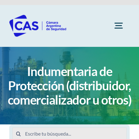
Saltar
al
contenido
Togg
Navig
Cámara
Indumentaria de
Socios
Protección (distribuidor,
comercializador u otros)
Subcomisiones
Capacitaciones
Buscar: