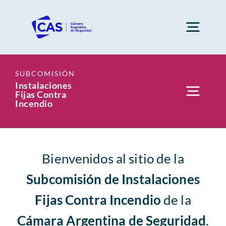
Saltar
al
Togg
contenido
Navig
Cámara
Instalaciones
Fijas Contra
Togg
Incendio
Socios
Navig
Principal
Subcomisiones
Bienvenidos al sitio de la
Info
Subcomisión de Instalaciones
Capacitaciones
Fijas Contra Incendio
de la
Regulación normativa
Cámara Argentina de Seguridad
.
Revista AHORA