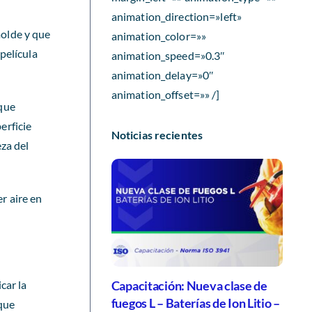
animation_direction=»left»
molde y que
animation_color=»»
película
animation_speed=»0.3″
animation_delay=»0″
animation_offset=»» /]
 que
erficie
Noticias recientes
eza del
er aire en
car la
Capacitación: Nueva clase de
fuegos L – Baterías de Ion Litio –
 que