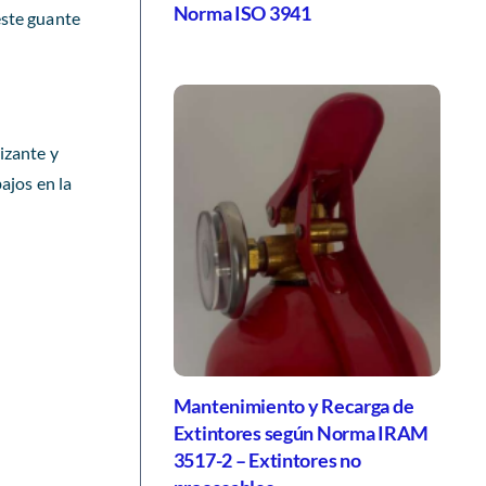
Norma ISO 3941
ste guante
izante y
ajos en la
Mantenimiento y Recarga de
Extintores según Norma IRAM
3517-2 – Extintores no