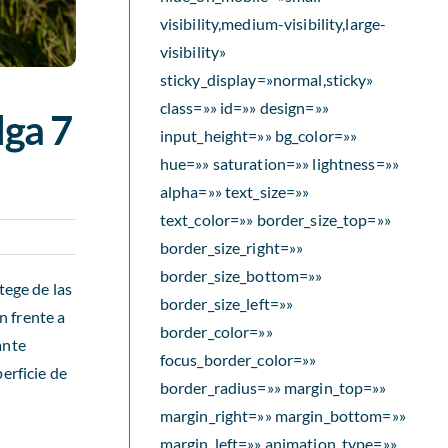
visibility,medium-visibility,large-
visibility»
sticky_display=»normal,sticky»
class=»» id=»» design=»»
lga 7
input_height=»» bg_color=»»
hue=»» saturation=»» lightness=»»
alpha=»» text_size=»»
text_color=»» border_size_top=»»
border_size_right=»»
border_size_bottom=»»
tege de las
border_size_left=»»
n frente a
border_color=»»
ante
focus_border_color=»»
erficie de
border_radius=»» margin_top=»»
margin_right=»» margin_bottom=»»
margin_left=»» animation_type=»»