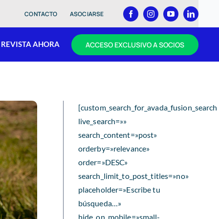
CONTACTO
ASOCIARSE
REVISTA AHORA
ACCESO EXCLUSIVO A SOCIOS
[custom_search_for_avada_fusion_search
live_search=»»
search_content=»post»
orderby=»relevance»
order=»DESC»
search_limit_to_post_titles=»no»
placeholder=»Escribe tu
búsqueda…»
hide_on_mobile=»small-