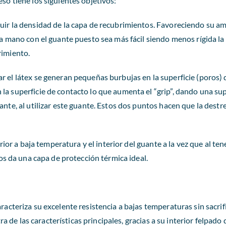
so tiene los siguientes objetivos:
uir la densidad de la capa de recubrimientos. Favoreciendo su a
la mano con el guante puesto sea más fácil siendo menos rígida la 
rimiento.
r el látex se generan pequeñas burbujas en la superficie (poros)
la superficie de contacto lo que aumenta el “grip”, dando una sup
ante, al utilizar este guante. Estos dos puntos hacen que la destr
ior a baja temperatura y el interior del guante a la vez que al ten
os da una capa de protección térmica ideal.
cteriza su excelente resistencia a bajas temperaturas sin sacrifi
ra de las características principales, gracias a su interior felpado