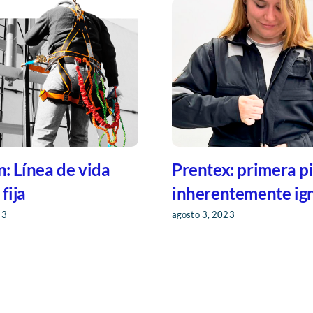
M celebramos 89
 trayectoria
Industrias De Pasca
4
Protección persona
contra caídas de al
octubre 3, 2023