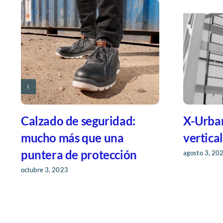
Enfrentando los desafíos
En IRA
del frío con Indumentaria
años de
de Abrigo BIL-VEX
mayo 9, 202
mayo 10, 2024