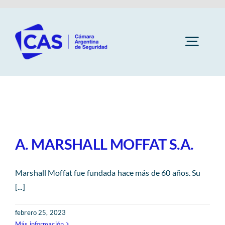
Saltar
al
contenido
Togg
Navig
Cámara
Socios
A. MARSHALL MOFFAT S.A.
Subcomisiones
Marshall Moffat fue fundada hace más de 60 años. Su
[...]
Capacitaciones
febrero 25, 2023
Más información