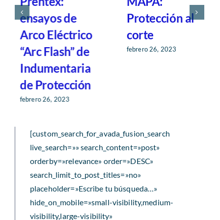
Prentex:
MAPA:
ensayos de
Protección al
Arco Eléctrico
corte
“Arc Flash” de
febrero 26, 2023
Indumentaria
de Protección
febrero 26, 2023
[custom_search_for_avada_fusion_search
live_search=»» search_content=»post»
orderby=»relevance» order=»DESC»
search_limit_to_post_titles=»no»
placeholder=»Escribe tu búsqueda…»
hide_on_mobile=»small-visibility,medium-
visibility,large-visibility»