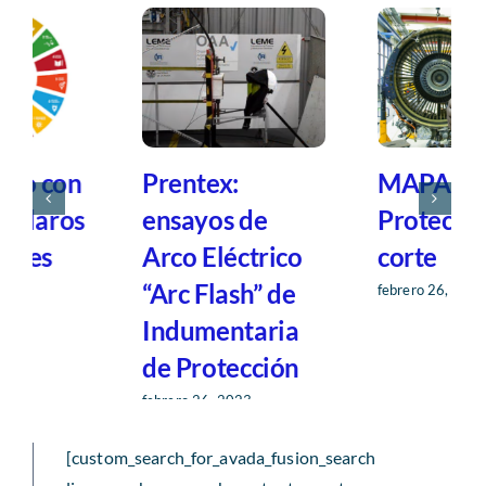
Prentex:
MAPA:
ensayos de
Protección al
Arco Eléctrico
corte
“Arc Flash” de
febrero 26, 2023
Indumentaria
de Protección
febrero 26, 2023
[custom_search_for_avada_fusion_search