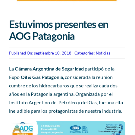
Revista AHORA
Estuvimos presentes en
ACCESO EXCLUSIVO A SOCIOS
AOG Patagonia
Published On: septiembre 10, 2018
Categories:
Noticias
La
Cámara Argentina de Seguridad
participó de la
Expo
Oil & Gas Patagonia
, considerada la reunión
cumbre de los hidrocarburos que se realiza cada dos
años en la Patagonia argentina. Organizada por el
Instituto Argentino del Petróleo y del Gas, fue una cita
ineludible para los protagonistas de nuestra industria.