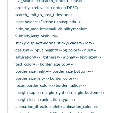
live_search=»» search_content=»post»
orderby=»relevance» order=»DESC»
search_limit_to_post_titles=»no»
placeholder=»Escribe tu búsqueda…»
hide_on_mobile=»small-visibility,medium-
visibility,large-visibility»
sticky_display=»normal,sticky» class=»» id=»»
design=»» input_height=»» bg_color=»» hue=»»
saturation=»» lightness=»» alpha=»» text_size=»»
text_color=»» border_size_top=»»
border_size_right=»» border_size_bottom=»»
border_size_left=»» border_color=»»
focus_border_color=»» border_radius=»»
margin_top=»» margin_right=»» margin_bottom=»»
margin_left=»» animation_type=»»
animation_direction=»left» animation_color=»»