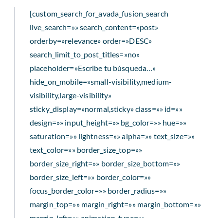
[custom_search_for_avada_fusion_search
live_search=»» search_content=»post»
orderby=»relevance» order=»DESC»
search_limit_to_post_titles=»no»
placeholder=»Escribe tu búsqueda…»
hide_on_mobile=»small-visibility,medium-
visibility,large-visibility»
sticky_display=»normal,sticky» class=»» id=»»
design=»» input_height=»» bg_color=»» hue=»»
saturation=»» lightness=»» alpha=»» text_size=»»
text_color=»» border_size_top=»»
border_size_right=»» border_size_bottom=»»
border_size_left=»» border_color=»»
focus_border_color=»» border_radius=»»