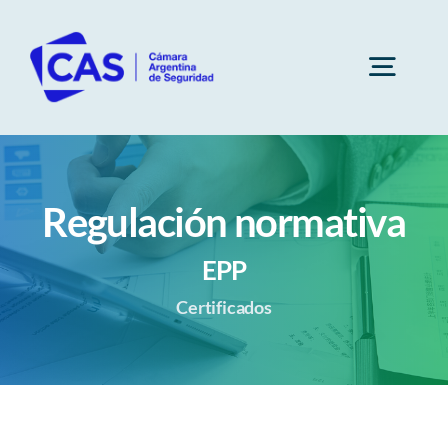
Saltar
al
contenido
Togg
Navig
Cámara
Regulación normativa
Socios
EPP
Subcomisiones
Certificados
Capacitaciones