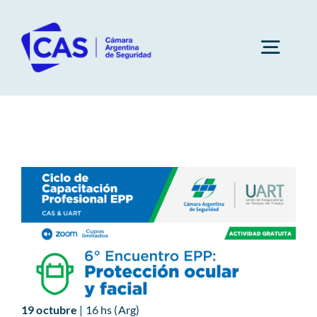
Saltar
al
contenido
Togg
Navig
Cámara
Socios
Subcomisiones
Capacitaciones
19 octubre
| 16 hs (Arg)