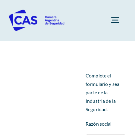
Saltar
al
contenido
Togg
Navig
Cámara
Socios
Complete el
formulario y sea
Subcomisiones
parte de la
Industria de la
Seguridad.
Capacitaciones
Razón social